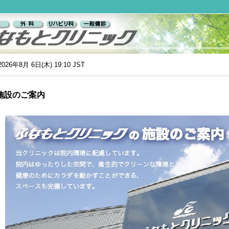
ふ
な
も
026年8月 6日(木) 19:10 JST
と
ク
施設のご案内
リ
ニ
ッ
ク